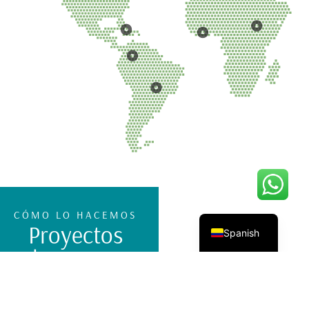
CÓMO LO HACEMOS
Proyectos
Spanish
reales. Impacto
real.
En toda
América