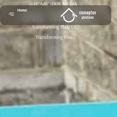
HOME
»
OUR MEDIA
Our Media
Home
Transforming Plastics…
Transforming lifes…