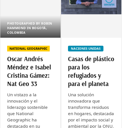
PHOTOGRAPHED BY ROBIN
HAMMOND IN BOGOTÁ,
COLOMBIA
NATIONAL GEOGRAPHIC
NACIONES UNIDAS
Oscar Andrés
Casas de plástico
Méndez e Isabel
para los
Cristina Gámez:
refugiados y
Nat Geo 33
para el planeta
Un vistazo a la
Una solución
innovación y el
innovadora que
liderazgo sostenible
transforma residuos
que National
en hogares, destacada
Geographic ha
por el impacto social y
destacado en su
ambiental por la ONU.